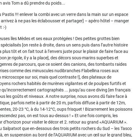
on avis Tom a dû prendre du poids...
 Pastis !!! enlever la combi avec un verre dans la main sur un espace
s arrivez à ne pas les éclabousser et partager] – apéro hôtel – manger
 :-)
meuses îles Mèdes et ses eaux protégées ! Des petites grottes bien
pécialisés [on reste à droite, dans un sens puis dans l’autre histoire
 plus tôt et on fait tout à l’envers juste pour le plaisir de faire face au
on je rigole, il y a la place], des décors sous-marins superbes et
genres de parcours, que ce soient des canions, des tombants raides
rprises comme des minuscules nudibranches Flabellina roses aux
 microscope sur soi, mais quel contraste !], des plateaux de
yens rochers habités de murènes vigilantes et de poulpes furtifs et
 qu’incorrectement cartographiés ... jusqu’au cave diving [en français
tous les goûts et niveaux. A notre surprise, nous avons dû faire face à
que, parfois nette à partir de 20 m, parfois diffuse à partir de 12m,
ntes, 20-23 °C, à du 14-12°C, oups frisquet ! Bizarrement les poissons
escendez pas, on est tous au-dessus ! » Et une fois compris, les
ur d’horizon pour visiter le décor et 2. retour au grand «AQUARIUM ».
du Salpatxot que en-dessous des trois petits rochers du Sud – les Tasco
er là, en suspension au bord de l’AQUARIUM avec un œil sur le grand bleu,