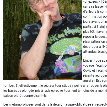
«chez eux » ! Ce
sans se lasser -
d’ailleurs le co
confirmation pou
jours avant on n
partir : si Stein
plus tôt, n’avait
reposer la quest
réservation, on s
débarquer à l’Hô
attendus, bras g
L’incertitude av
voyage n’était 
Covid et il était 
récente recrude
aussi en Espagne
tomber. Et effectivement le secteur touristique y peine à retrouver le pl
les bases de plongée, mis à rude épreuve, tournent à moins de la moiti
saison plutôt bonne disent-ils.
Les métamorphoses sont dans le détail, masque obligatoire et respecté