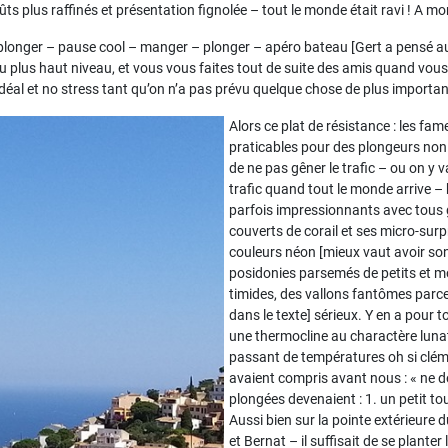
ûts plus raffinés et présentation fignolée – tout le monde était ravi ! A m
 plonger – pause cool – manger – plonger – apéro bateau [Gert a pensé au
au plus haut niveau, et vous vous faites tout de suite des amis quand vou
déal et no stress tant qu’on n’a pas prévu quelque chose de plus important
Alors ce plat de résistance : les fa
praticables pour des plongeurs non s
de ne pas gêner le trafic – ou on y va
trafic quand tout le monde arrive – b
parfois impressionnants avec tous 
couverts de corail et ses micro-su
couleurs néon [mieux vaut avoir son
posidonies parsemés de petits et mo
timides, des vallons fantômes parce
dans le texte] sérieux. Y en a pour 
une thermocline au charactère lunati
passant de températures oh si cléme
avaient compris avant nous : « ne d
plongées devenaient : 1. un petit to
Aussi bien sur la pointe extérieure 
et Bernat – il suffisait de se plant