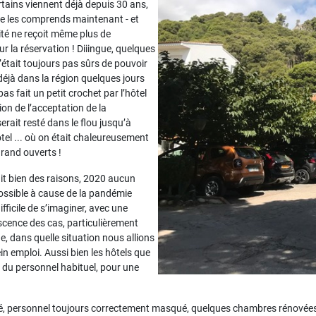
rtains viennent déjà depuis 30 ans,
 je les comprends maintenant - et
mité ne reçoit même plus de
r la réservation ! Diiingue, quelques
’était toujours pas sûrs de pouvoir
i, déjà dans la région quelques jours
 pas fait un petit crochet par l’hôtel
ion de l’acceptation de la
erait resté dans le flou jusqu’à
tel ... où on était chaleureusement
rand ouverts !
ait bien des raisons, 2020 aucun
possible à cause de la pandémie
difficile de s’imaginer, avec une
scence des cas, particulièrement
, dans quelle situation nous allions
ein emploi. Aussi bien les hôtels que
é du personnel habituel, pour une
, personnel toujours correctement masqué, quelques chambres rénovées, ça