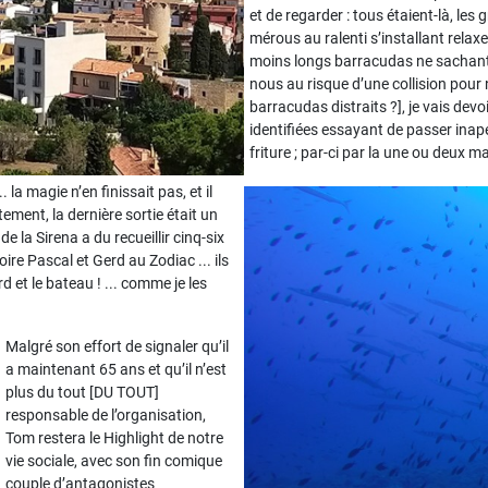
et de regarder : tous étaient-là, les
mérous au ralenti s’installant relaxe
moins longs barracudas ne sachant p
nous au risque d’une collision pour n
barracudas distraits ?], je vais devoi
identifiées essayant de passer inap
friture ; par-ci par la une ou deux
la magie n’en finissait pas, et il
tement, la dernière sortie était un
e la Sirena a du recueillir cinq-six
re Pascal et Gerd au Zodiac ... ils
d et le bateau ! ... comme je les
Malgré son effort de signaler qu’il
a maintenant 65 ans et qu’il n’est
plus du tout [DU TOUT]
responsable de l’organisation,
Tom restera le Highlight de notre
vie sociale, avec son fin comique
couple d’antagonistes