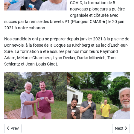
COVID, la formation de 5
nouveaux plongeurs a pu être
organisée et clôturée avec
succès par la remise des brevets P1 (Plongeur CMAS ★) le 20 juin
2021 à notre cabanon.
Nos candidats ont pu se préparer depuis janvier 2021 à la piscine de
Bonnevoie, à la fosse de la Coque au Kirchberg et au lac d’Esch-sur-
Sûre. La formation a été assurée par nos moniteurs Raymond
Adam, Mélanie Chambers, Lynn Decker, Darko Milowich, Tom
Schlentz et Jean-Louis Gindt.
Previous article: Aggravation de la situation sur les plages du lac de 
Next articl
Prev
Next