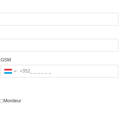
GSM
+352
Moniteur