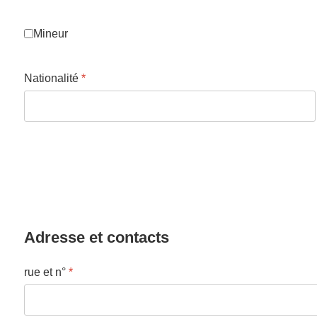
Mineur
Mineur
Nationalité
*
Adresse et contacts
rue et n°
*