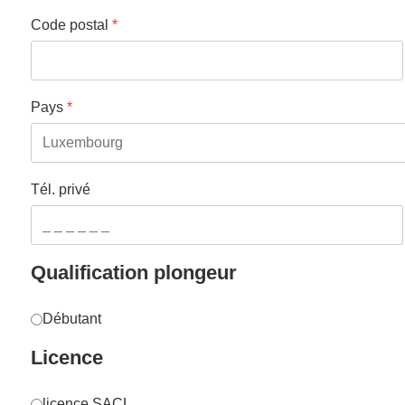
Code postal
*
Pays
*
Tél. privé
Qualification plongeur
plongeur
*
Débutant
Licence
Licence1
licence SACL