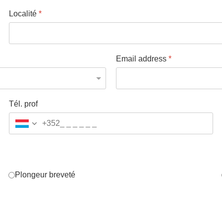
Localité
*
Email address
*
Tél. prof
+352
Plongeur breveté